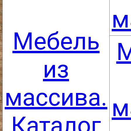
м
Мебель
М
из
массива.
м
Каталог