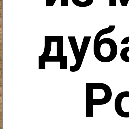
дуб
Р