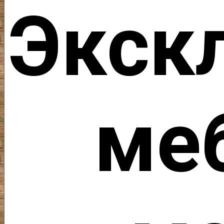
Экск
ме