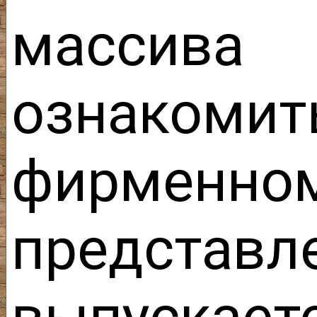
масс
ознаком
фирменно
представл