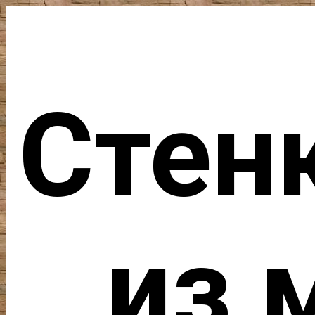
Стен
из 